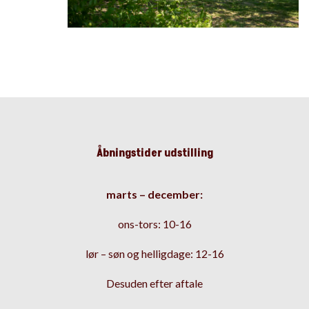
Åbningstider udstilling
m
arts – december:
ons-tors: 10-16
lør – søn og helligdage: 12-16
Desuden efter aftale