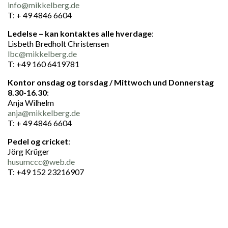
info@mikkelberg.de
T: + 49 4846 6604
Ledelse – kan kontaktes alle hverdage
:
Lisbeth Bredholt Christensen
lbc@mikkelberg.de
T: +49 160 6419781
Kontor onsdag og torsdag / Mittwoch und Donnerstag
8.30-16.30
:
Anja Wilhelm
anja@mikkelberg.de
T: + 49 4846 6604
Pedel og cricket
:
Jörg Krüger
husumccc@web.de
T: +49 152 23216907