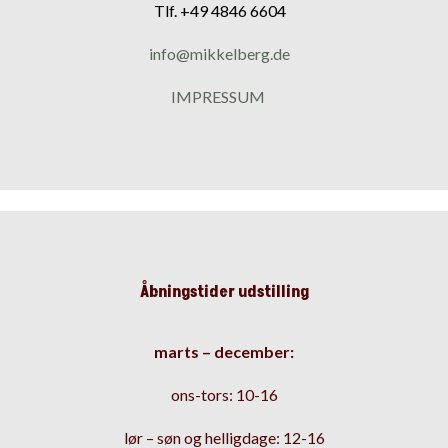
Tlf. +49 4846 6604
info@mikkelberg.de
IMPRESSUM
Åbningstider udstilling
m
arts – december:
ons-tors: 10-16
lør – søn og helligdage: 12-16